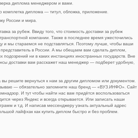
верка диплома менеджером и вами.
о комплетка диплома — титул, обложка, приложение.
чку России и мира.
тавка за рубеж. Ввиду того, что стоимость доставки за рубеж
 транспортной компании. Также в последнее время ужесточились
цу и мы стараемся не подставляться. Поэтому лучше, чтобы ваши
представитель в России. А мы обещаем вам сделать диплом,
их подозрений ни в каких инстанциях иностранных государств. Вне
ансы доставки вам расскажет наш менеджер — подберет удобную,
за вы решите вернуться к нам за другим дипломом или документом.
казываю — обязательно запомните наш бренд — «ВУЗ.ИНФО». Сайт
омнадзор. И тут чтобы найти нас вам придётся воспользоваться
дится через Яндекс и всегда открывается. Или записать наши
грамм и т.д. И написав мессенджеру узнать актуальный адрес
льшой лайфхак как купить диплом быстро и без проблем.