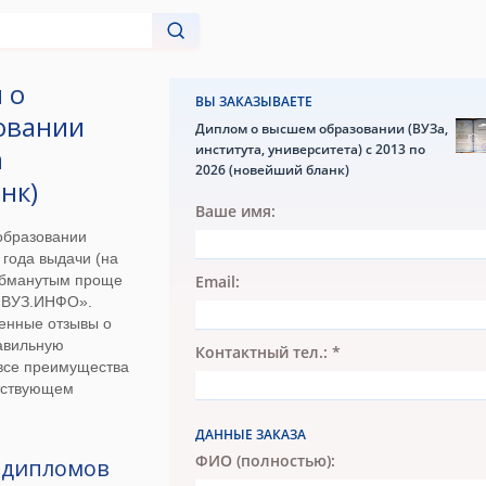
 о
ВЫ ЗАКАЗЫВАЕТЕ
овании
Диплом о высшем образовании (ВУЗа,
института, университета) с 2013 по
а
2026 (новейший бланк)
нк)
Ваше имя:
образовании
 года выдачи (на
 обманутым проще
Email:
 «ВУЗ.ИНФО».
ленные отзывы о
авильную
Контактный тел.: *
 все преимущества
тствующем
ДАННЫЕ ЗАКАЗА
ФИО (полностью):
 дипломов