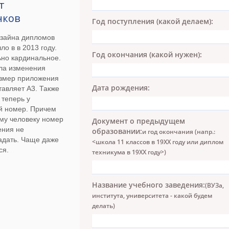
т
нков
Год поступления (какой делаем):
зайна дипломов
ло в в 2013 году.
Год окончания (какой нужен):
ьно кардинальное.
ела изменения
размер приложения
Дата рождения:
тавляет А3. Также
теперь у
й номер. Причем
му человеку номер
Документ о предыдущем
ения не
образовании:
и год окончания (напр.:
адать. Чаще даже
<школа 11 классов в 19ХХ году или диплом
ся.
техникума в 19ХХ году>)
Название учебного заведения:
(ВУЗа,
института, университета - какой будем
делать)