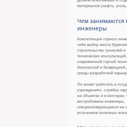
добычи ископаемых и отд
материалов (нефть, уголь,
Чем занимаются 
инженеры
Компетенция горного инж
себя выбор места бурени
строительства туннелей и
технических консультаций
современной горной техни
безопасной и безвредной
среды разработкой карьер
Он может работать в госу
учреждениях, службах ок
на объектах и в конторах.
востребованы инженеры,
специализирующиеся на 
источников полезных иск