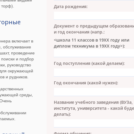
ельными видами
Дата рождения:
 торф).
горные
Документ о предыдущем образован
и год окончания (напр.:
<школа 11 классов в 19ХХ году или
енера включает в
диплом техникума в 19ХХ году>):
я, обслуживание
 шахт, проведение
, поиски и подбор
Год поступления (какой делаем):
ки, руководство
 для окружающей
ов и рудников.
Год окончания (какой нужен):
дарственных
ружающей среды,
 Очень
Название учебного заведения (ВУЗа,
института, университета - какой буд
обслуживании
делать):
опаемых.
Форма обучения: