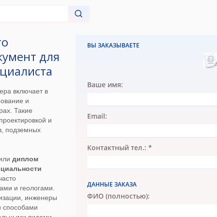
го
ВЫ ЗАКАЗЫВАЕТЕ
кумент для
ециалиста
Ваше имя:
ера включает в
рование и
рах. Такие
Email:
проектировкой и
в, подземных
Контактный тел.: *
чили
диплом
ециальности
 часто
ДАННЫЕ ЗАКАЗА
ами и геологами.
ФИО (полностью):
лизации, инженеры
и способами