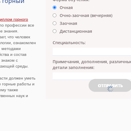
ь горный
Очная
Очно-заочная (вечерняя)
диплом горного
Заочная
 по профессии все
Дистанционная
е знания.
ет, что человек
Специальность:
ологии, ознакомлен
и методами
йства и состав
 знаком с
Примечания, дополнения, различны
жающей среды.
детали заполнения:
асти должен уметь
е горные работы и
ему также
твенных наук и
ие горные
экономике,
This site is protected by reCAPTCHA Enterprise and the
 труда и
Google
Privacy Policy
and
Terms of Service
apply
гиях.
енер — еще и
м также необходимо уметь работать с компьютером, чтобы