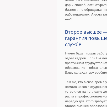
бывают и исключения, ког
дар и способности открыт
бизнес и не обращаться н
работодателям. А если та
нет?
Второе высшее —
гарантия повыше
службе
Нужно будет искать работ
отдел кадров. Если Вы ме
престижном трудоустройст
образование – обязательн
Вашу кандидатуру вообще
Тем же, кто в свое время 
немало часов в студенчес
устроился на неплохую до
расти в профессионально
нередко для этого требует
второе высшее образован