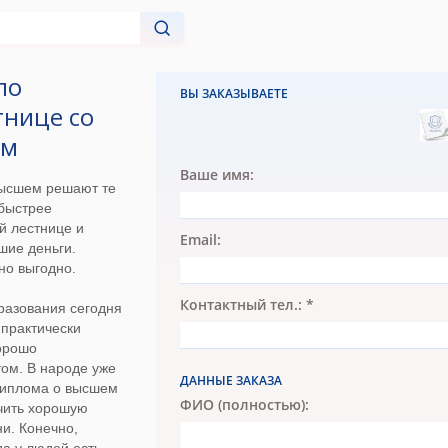
по
ВЫ ЗАКАЗЫВАЕТЕ
тнице со
им
Ваше имя:
высшем решают те
 быстрее
й лестнице и
Email:
шие деньги.
но выгодно.
Контактный тел.: *
разования сегодня
 практически
хорошо
ом. В народе уже
ДАННЫЕ ЗАКАЗА
 диплома о высшем
ФИО (полностью):
чить хорошую
ни. Конечно,