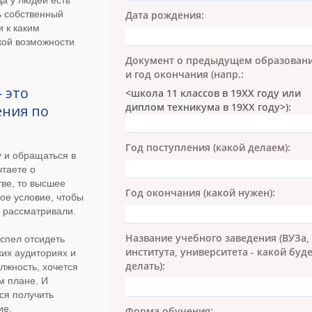
да у людей есть
Дата рождения:
ь собственный
и к каким
кой возможности
Документ о предыдущем образован
и год окончания (напр.:
 это
<школа 11 классов в 19ХХ году или
диплом техникума в 19ХХ году>):
ния по
Год поступления (какой делаем):
у и обращаться в
чтаете о
ве, то высшее
Год окончания (какой нужен):
ое условие, чтобы
 рассматривали.
Название учебного заведения (ВУЗа,
успел отсидеть
института, университета - какой буд
ких аудиториях и
делать):
лжность, хочется
м плане. И
ся получить
ие.
Форма обучения: