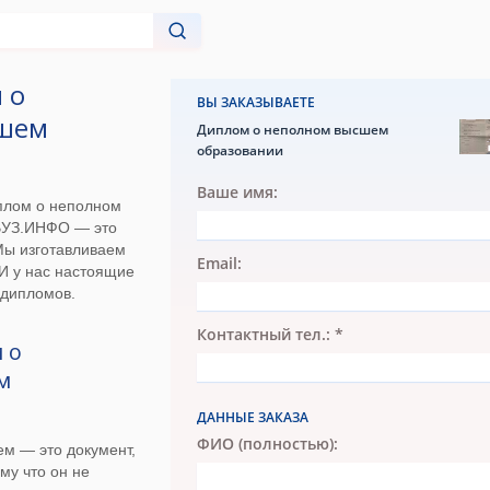
 о
ВЫ ЗАКАЗЫВАЕТЕ
шем
Диплом о неполном высшем
образовании
Ваше имя:
иплом о неполном
ВУЗ.ИНФО — это
Мы изготавливаем
Email:
 И у нас настоящие
 дипломов.
Контактный тел.: *
 о
м
ДАННЫЕ ЗАКАЗА
ФИО (полностью):
м — это документ,
му что он не