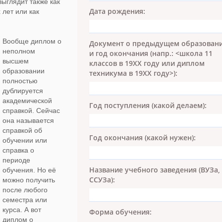
выглядит также как
Дата рождения:
 лет или как
Вообще диплом о
Документ о предыдущем образован
неполном
и год окончания (напр.: <школа 11
высшем
классов в 19ХХ году или диплом
образовании
техникума в 19ХХ году>):
полностью
дублируется
академической
Год поступления (какой делаем):
справкой. Сейчас
она называется
справкой об
Год окончания (какой нужен):
обучении или
справка о
периоде
Название учебного заведения (ВУЗа,
обучения. Но её
ССУЗа):
можно получить
после любого
семестра или
курса. А вот
Форма обучения:
диплом о