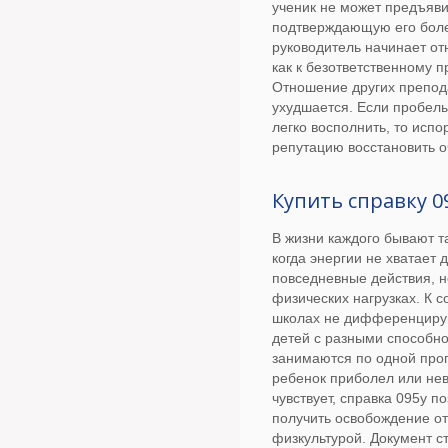
ученик не может предъяви
подтверждающую его боле
руководитель начинает отн
как к безответственному п
Отношение других препод
ухудшается. Если пробел
легко восполнить, то исп
репутацию восстановить о
Купить справку 0
В жизни каждого бывают т
когда энергии не хватает 
повседневные действия, н
физических нагрузках. К 
школах не дифференцирую
детей с разными способно
занимаются по одной про
ребенок приболел или не
чувствует, справка 095у п
получить освобождение от
физкультурой. Документ с