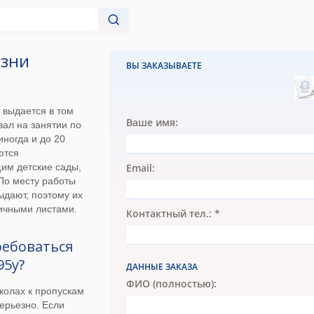
езни
ВЫ ЗАКАЗЫВАЕТЕ
 выдается в том
Ваше имя:
овал на занятии по
иногда и до 20
ются
им детские сады,
Email:
По месту работы
ыдают, поэтому их
ничными листами.
Контактный тел.: *
ребоваться
95у?
ДАННЫЕ ЗАКАЗА
ФИО (полностью):
колах к пропускам
серьезно. Если