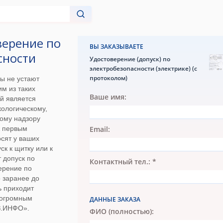
верение по
ВЫ ЗАКАЗЫВАЕТЕ
сности
Удостоверение (допуск) по
электробезопасности (электрике) (с
протоколом)
ы не устают
м из таких
Ваше имя:
й является
ологическому,
ному надзору
А первым
Email:
осят у ваших
к к щитку или к
 допуск по
Контактный тел.: *
верение по
 заранее до
ь приходит
 огромным
ДАННЫЕ ЗАКАЗА
З.ИНФО».
ФИО (полностью):