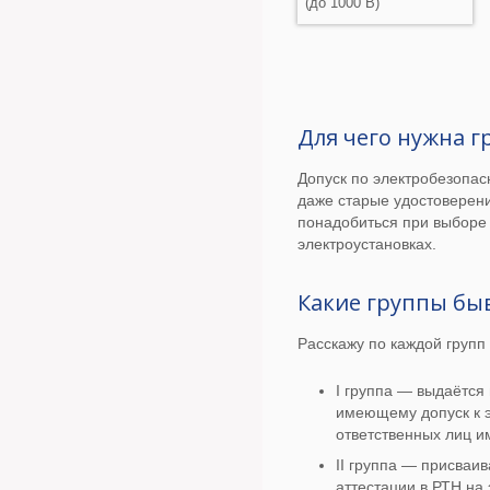
(до 1000 В)
Для чего нужна г
Допуск по электробезопас
даже старые удостоверени
понадобиться при выборе 
электроустановках.
Какие группы бы
Расскажу по каждой групп
I группа — выдаётся
имеющему допуск к э
ответственных лиц им
II группа — присваи
аттестации в РТН на