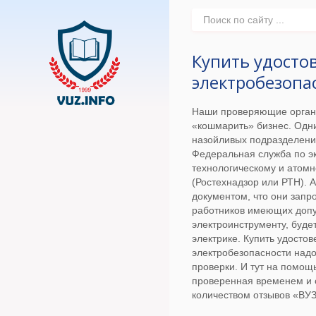
Купить удосто
электробезопа
Наши проверяющие орган
«кошмарить» бизнес. Одни
назойливых подразделени
Федеральная служба по эк
технологическому и атом
(Ростехнадзор или РТН). 
документом, что они запр
работников имеющих допус
электроинструменту, будет
электрике. Купить удосто
электробезопасности надо
проверки. И тут на помощ
проверенная временем и
количеством отзывов «ВУ