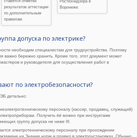
ставятся отметки
Ростехнадзора в
результатов аттестации
Воронеже.
по дополнительным
правилам.
руппа допуска по электрике?
ности необходим специалистам для трудоустройства. Поэтому
я важно бережно хранить. Кроме того, этот документ может
мастеров и руководителя для осуществления работ в
вают по электробезопасности?
 ЭБ детально:
 неэлектротехническому персоналу (кассир, продавец, служащий)
лектроприборам. Получить ёё можно при инструктаже
еющих группу допуска не ниже III.
вается электротехническому персоналу при прохождении
 экзамене на Знание норм и правил в электроустановках. Обычно