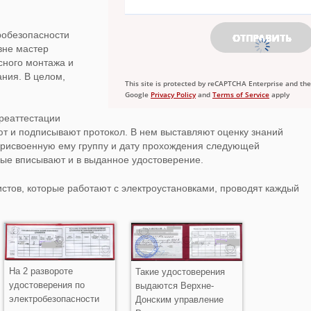
робезопасности
вне мастер
сного монтажа и
ния. В целом,
This site is protected by reCAPTCHA Enterprise and the
Google
Privacy Policy
and
Terms of Service
apply
реаттестации
т и подписывают протокол. В нем выставляют оценку знаний
присвоенную ему группу и дату прохождения следующей
ные вписывают и в выданное удостоверение.
стов, которые работают с электроустановками, проводят каждый
На 2 развороте
Такие удостоверения
удостоверения по
выдаются Верхне-
электробезопасности
Донским управление