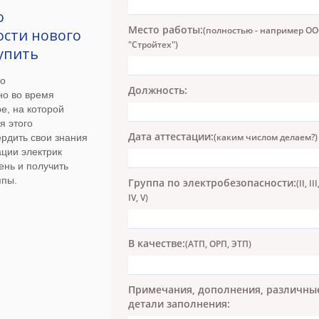
о
Место работы:
(полностью - например О
ости нового
"Стройтех")
упить
по
Должность:
но во время
е, на которой
я этого
Дата аттестации:
рдить свои знания
(каким числом делаем?)
ации электрик
ень и получить
ппы.
Группа по электробезопасности:
(II, III
IV, V)
В качестве:
(АТП, ОРП, ЭТП)
Примечания, дополнения, различны
детали заполнения: